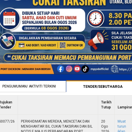
PENGUMUMAN/ AKTIVITI TERKINI
TENDER/SEBUTHARGA
(TAB
Rujukan
Tarikh
Tender
Tutup
Lampira
S0077/26
PERKHIDMATAN MEREKA, MENCETAK DAN
20
Muat
MENGHANTAR BIL CUKAI TAKSIRAN DAN BIL
Ogo
turun
NOTIS E MAJLIS PERBANDARAN PORT
2026
iklan