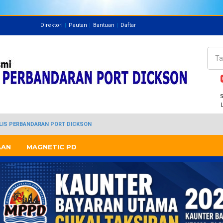
Direktori
Pautan
Bantuan
Daftar
Direktori
Pegawai
Cari
Bo
S
JLIS PERBANDARAN PORT DICKSON
AAN
MAGNETIC PD