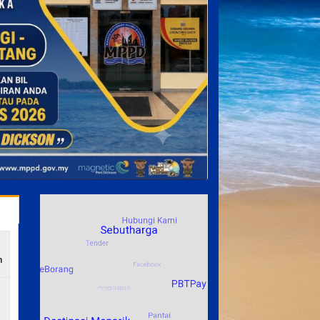
 AKTIF)
n