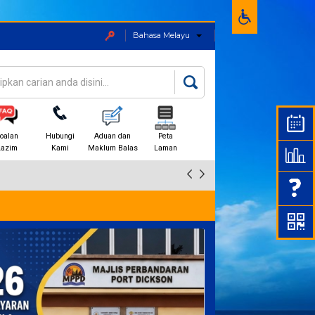
Bahasa Melayu
an
rang carian
oalan
Hubungi
Aduan dan
Peta
Lazim
Kami
Maklum Balas
Laman