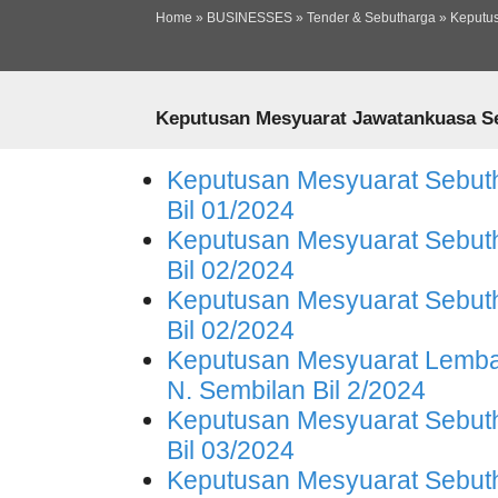
Ski
Home
»
BUSINESSES
»
Tender & Sebutharga
»
Keputu
ma
You are here
co
Keputusan Mesyuarat Jawatankuasa Se
Keputusan Mesyuarat Sebuth
Bil 01/2024
Keputusan Mesyuarat Sebuth
Bil 02/2024
Keputusan Mesyuarat Sebuth
Bil 02/2024
Keputusan Mesyuarat Lemba
N. Sembilan Bil 2/2024
Keputusan Mesyuarat Sebuth
Bil 03/2024
Keputusan Mesyuarat Sebuth