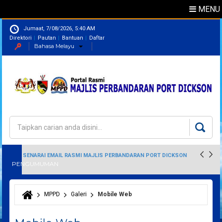
MENU
Jumaat, 7/08/2026, 5:40 AM
Direktori
Pautan
Bantuan
Daftar
Bahasa Melayu
Direktori
Pegawai
Carian
Borang carian
SENARAI EMAIL RASMI MAJLIS PERBANDARAN PORT DICKSON
PENGUMUMAN
MPPD
Galeri
Mobile Web
Anda di sini