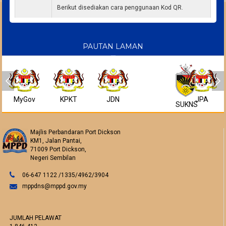
Berikut disediakan cara penggunaan Kod QR.
Cara penggunaan Kod QR melalui telefon pintar
Memuat turun dan lakukan instalasi aplikasi
QR Reader yang bersesuaian dengan telefon
PAUTAN LAMAN
pintar (smartphone) anda.
Pilih dan aktifkan aplikasi QR Reader dan
kemudian imbas Kod QR di bawah dengan
menggunakan kamera dari Smartphone anda.
Anda akan terus dibawa ke MP Port Dickson
versi mudahalih.
MyGov
KPKT
JDN
JPA
Kandungan dan maklumat di dalam Mobile
SUKNS
Web MP Port Dickson ini akan ditambah dari
masa ke semasa.
Majlis Perbandaran Port Dickson
KM1, Jalan Pantai,
71009 Port Dickson,
Negeri Sembilan
06-647 1122 /1335/4962/3904
mppdns@mppd.gov.my
JUMLAH PELAWAT