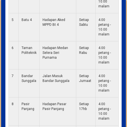
10.00
malam
5
Batu 4
Hadapan Aked
Setiap
4.00
MPPD Bt 4
Sabtu
petang -
10.00
malam
6
Taman
Hadapan Medan
Setiap
4.00
Politeknik
Selera Seri
Rabu
petang -
Purnama
10.00
malam
7
Bandar
Jalan Masuk
Setiap
4.00
Sunggala
Bandar Sunggala
Jumaat
petang -
10.00
malam
8
Pasir
Hadapan Pasar
Setiap
4.00
Panjang
Pasir Panjang
17hb
petang -
10.00
malam