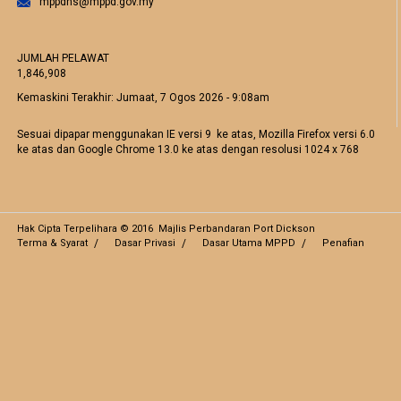
mppdns@mppd.gov.my
JUMLAH PELAWAT
1,846,908
Kemaskini Terakhir:
Jumaat, 7 Ogos 2026 - 9:08am
Sesuai dipapar menggunakan IE versi 9 ke atas, Mozilla Firefox versi 6.0
ke atas dan Google Chrome 13.0 ke atas dengan resolusi 1024 x 768
Hak Cipta Terpelihara © 2016 Majlis Perbandaran Port Dickson
Terma & Syarat
Dasar Privasi
Dasar Utama MPPD
Penafian