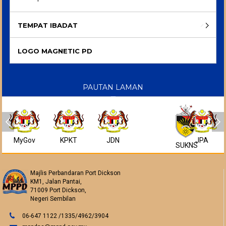
TEMPAT IBADAT
LOGO MAGNETIC PD
PAUTAN LAMAN
MyGov
KPKT
JDN
JPA
SUKNS
Majlis Perbandaran Port Dickson
KM1, Jalan Pantai,
71009 Port Dickson,
Negeri Sembilan
06-647 1122 /1335/4962/3904