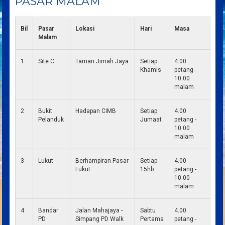
PASAR MALAM
Bil
Pasar
Lokasi
Hari
Masa
Malam
1
Site C
Taman Jimah Jaya
Setiap
4.00
Khamis
petang -
10.00
malam
2
Bukit
Hadapan CIMB
Setiap
4.00
Pelanduk
Jumaat
petang -
10.00
malam
3
Lukut
Berhampiran Pasar
Setiap
4.00
Lukut
15hb
petang -
10.00
malam
4
Bandar
Jalan Mahajaya -
Sabtu
4.00
PD
Simpang PD Walk
Pertama
petang -