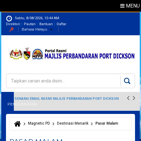
MENU
Sabtu, 8/08/2026, 10:44 AM
Direktori
Pautan
Bantuan
Daftar
Bahasa Melayu
Direktori
Pegawai
Carian
Borang carian
SENARAI EMAIL RASMI MAJLIS PERBANDARAN PORT DICKSON
PENGUMUMAN
Magnetic PD
Destinasi Menarik
Pasar Malam
Anda di sini