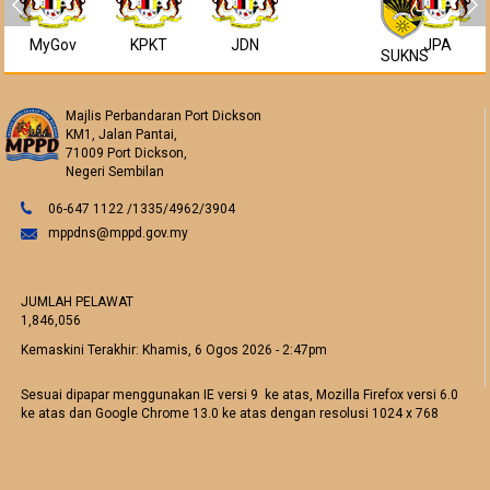
MyGov
KPKT
JDN
JPA
SUKNS
Majlis Perbandaran Port Dickson
KM1, Jalan Pantai,
71009 Port Dickson,
Negeri Sembilan
06-647 1122 /1335/4962/3904
mppdns@mppd.gov.my
JUMLAH PELAWAT
1,846,056
Kemaskini Terakhir:
Khamis, 6 Ogos 2026 - 2:47pm
Sesuai dipapar menggunakan IE versi 9 ke atas, Mozilla Firefox versi 6.0
ke atas dan Google Chrome 13.0 ke atas dengan resolusi 1024 x 768