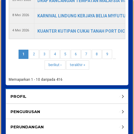
DRAF RANCANGAN TEMPATAN MALAYSIA VISION
8 Mei 2026
KARNIVAL LINDUNG KERJAYA BELIA MYFUTUREJ
4 Mei 2026
KUANTER KUTIPAN CUKAI TANAH PORT DICKS
1
2
3
4
5
6
7
8
9
…
berikut ›
terakhir »
Memaparkan 1 - 10 daripada 416
PROFIL
PENGURUSAN
PERUNDANGAN