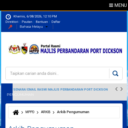
MENU
Khamis, 6/08/2026, 12:10 PM
Direktori
Pautan
Bantuan
Daftar
Bahasa Melayu
Direktori
Pegawai
Carian
Borang carian
SENARAI EMAIL RASMI MAJLIS PERBANDARAN PORT DICKSON
PENGUMUMAN
MPPD
ARKIB
Arkib Pengumuman
Anda di sini