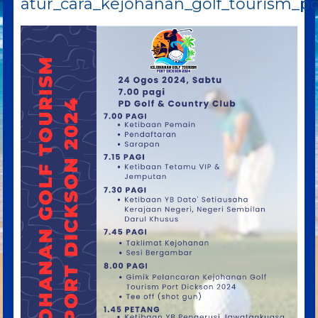
atur_cara_kejohanan_golf_tourism_p