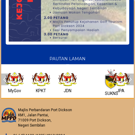
PAUTAN LAMAN
MyGov
KPKT
JDN
JPA
SUKNS
Majlis Perbandaran Port Dickson
KM1, Jalan Pantai,
71009 Port Dickson,
Negeri Sembilan