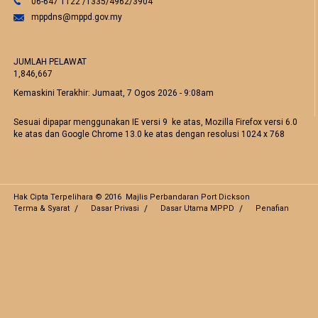
06-647 1122 /1335/4962/3904
mppdns@mppd.gov.my
JUMLAH PELAWAT
1,846,667
Kemaskini Terakhir:
Jumaat, 7 Ogos 2026 - 9:08am
Sesuai dipapar menggunakan IE versi 9 ke atas, Mozilla Firefox versi 6.0
ke atas dan Google Chrome 13.0 ke atas dengan resolusi 1024 x 768
Hak Cipta Terpelihara © 2016 Majlis Perbandaran Port Dickson
Terma & Syarat
Dasar Privasi
Dasar Utama MPPD
Penafian