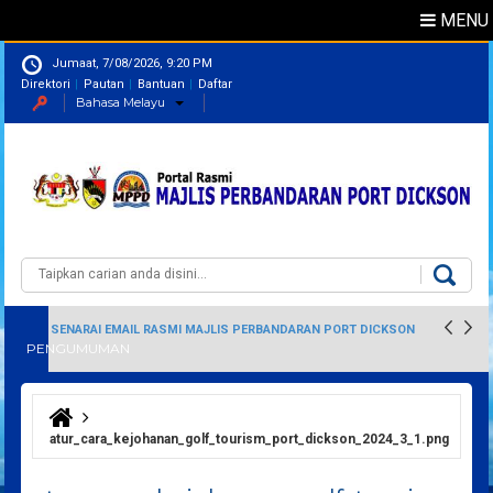
MENU
Jumaat, 7/08/2026, 9:20 PM
Direktori
Pautan
Bantuan
Daftar
Bahasa Melayu
Direktori
Pegawai
Carian
Borang carian
SENARAI EMAIL RASMI MAJLIS PERBANDARAN PORT DICKSON
PENGUMUMAN
Anda di sini
atur_cara_kejohanan_golf_tourism_port_dickson_2024_3_1.png