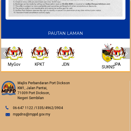
PAUTAN LAMAN
MyGov
KPKT
JDN
JPA
SUKNS
Majlis Perbandaran Port Dickson
KM1, Jalan Pantai,
71009 Port Dickson,
Negeri Sembilan
06-647 1122 /1335/4962/3904
mppdns@mppd.gov.my