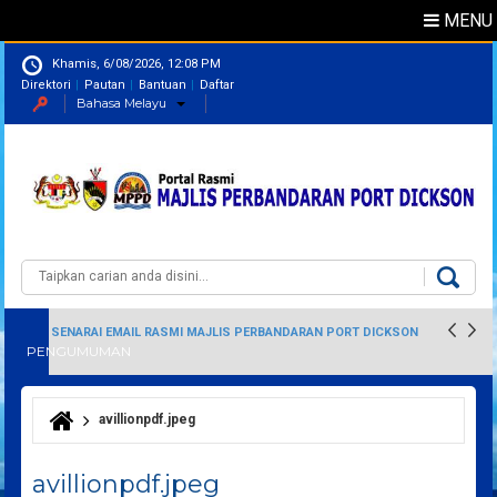
MENU
Khamis, 6/08/2026, 12:08 PM
Direktori
Pautan
Bantuan
Daftar
Bahasa Melayu
Direktori
Pegawai
Carian
Borang carian
SENARAI EMAIL RASMI MAJLIS PERBANDARAN PORT DICKSON
PENGUMUMAN
avillionpdf.jpeg
Anda di sini
avillionpdf.jpeg