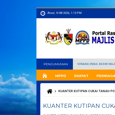
Ahad, 9/08/2026, 1:13 PM
PENGUMUMAN
SENARAI EMAIL RASMI MA
MPPD
RAKYAT
PERNIAG
KUANTER KUTIPAN CUKAI TANAH PO
Anda di sini
KUANTER KUTIPAN CUK