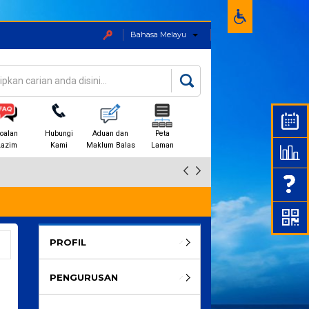
Bahasa Melayu
an
rang carian
oalan
Hubungi
Aduan dan
Peta
Lazim
Kami
Maklum Balas
Laman
PROFIL
PENGURUSAN