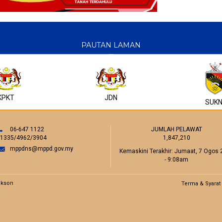
PAUTAN LAMAN
KPKT
JDN
SUK
06-647 1122
JUMLAH PELAWAT
/1335/4962/3904
1,847,210
mppdns@mppd.gov.my
Kemaskini Terakhir:
Jumaat, 7 Ogos 
- 9:08am
ckson
Terma & Syarat