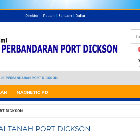
Direktori
Pautan
Bantuan
Daftar
Direktori
Pegawai
Cari
Bo
S
JLIS PERBANDARAN PORT DICKSON
AAN
MAGNETIC PD
RT DICKSON
AI TANAH PORT DICKSON