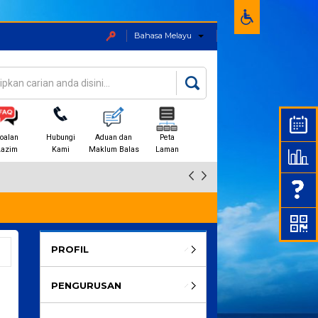
Bahasa Melayu
an
rang carian
oalan
Hubungi
Aduan dan
Peta
Lazim
Kami
Maklum Balas
Laman
PROFIL
PENGURUSAN