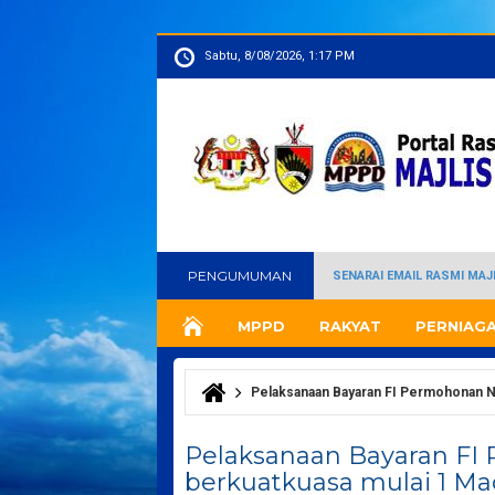
Sabtu, 8/08/2026, 1:17 PM
PENGUMUMAN
SENARAI EMAIL RASMI MA
MPPD
RAKYAT
PERNIAG
Pelaksanaan Bayaran FI Permohonan N
Anda di sini
Pelaksanaan Bayaran F
berkuatkuasa mulai 1 Ma