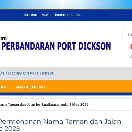
Direktori
Pautan
Bantuan
Daftar
Direktori
Pegawai
Cari
Bo
S
JLIS PERBANDARAN PORT DICKSON
AAN
MAGNETIC PD
ama Taman dan Jalan berkuatkuasa mulai 1 Mac 2025
I Permohonan Nama Taman dan Jalan
c 2025